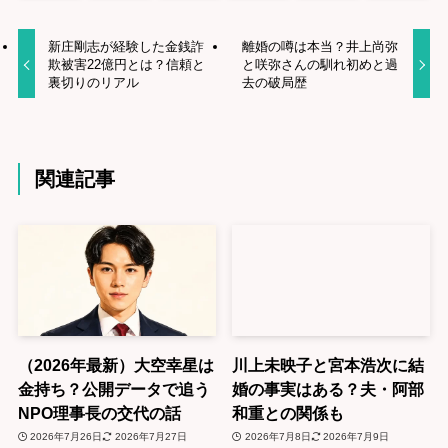
新庄剛志が経験した金銭詐
離婚の噂は本当？井上尚弥
欺被害22億円とは？信頼と
と咲弥さんの馴れ初めと過
裏切りのリアル
去の破局歴
関連記事
（2026年最新）大空幸星は
川上未映子と宮本浩次に結
金持ち？公開データで追う
婚の事実はある？夫・阿部
NPO理事長の交代の話
和重との関係も
2026年7月26日
2026年7月27日
2026年7月8日
2026年7月9日