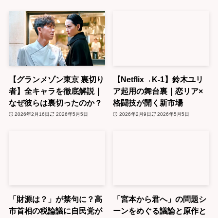
【グランメゾン東京 裏切り
【Netflix→K-1】鈴木ユリ
者】全キャラを徹底解説｜
ア起用の舞台裏｜恋リア×
なぜ彼らは裏切ったのか？
格闘技が開く新市場
2026年2月16日
2026年5月5日
2026年2月9日
2026年5月5日
「財源は？」が禁句に？高
「宮本から君へ」の問題シ
市首相の税論議に自民党が
ーンをめぐる議論と原作と