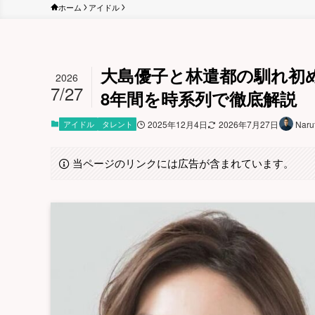
ホーム
アイドル
大島優子と林遣都の馴れ初
2026
7/27
8年間を時系列で徹底解説
アイドル
タレント
2025年12月4日
2026年7月27日
Naru
当ページのリンクには広告が含まれています。