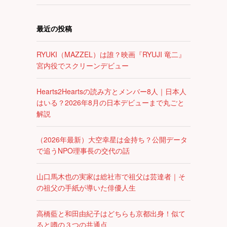
最近の投稿
RYUKI（MAZZEL）は誰？映画『RYUJI 竜二』
宮内役でスクリーンデビュー
Hearts2Heartsの読み方とメンバー8人｜日本人
はいる？2026年8月の日本デビューまで丸ごと
解説
（2026年最新）大空幸星は金持ち？公開データ
で追うNPO理事長の交代の話
山口馬木也の実家は総社市で祖父は芸達者｜そ
の祖父の手紙が導いた俳優人生
高橋藍と和田由紀子はどちらも京都出身！似て
ると噂の３つの共通点