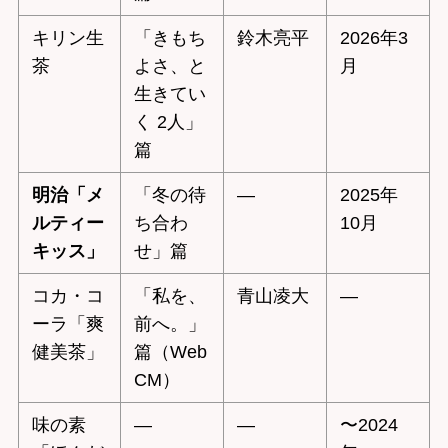
キリン生
「きもち
鈴木亮平
2026年3
茶
よさ、と
月
生きてい
く 2人」
篇
明治「メ
「冬の待
—
2025年
ルティー
ち合わ
10月
キッス」
せ」篇
コカ・コ
「私を、
青山凌大
—
ーラ「爽
前へ。」
健美茶」
篇（Web
CM）
味の素
—
—
〜2024