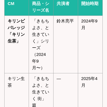
CM
商品・シ
共演者
開始時期
リーズ名
キリンビ
「きもち
鈴木亮平
2024年9
バレッジ
よさ、と
月
「キリン
生きてい
生茶」
く」シリ
ーズ
（2024
年9
月〜）
キリン生
「きもち
—
2025年4
茶
よさ、と
月
生きてい
く 街」
篇