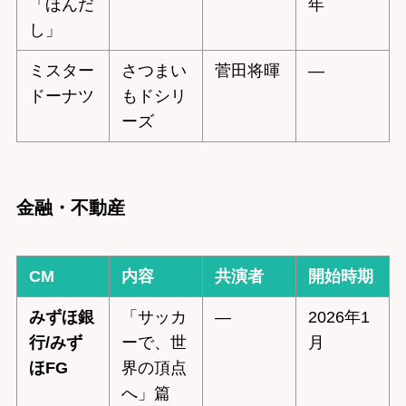
「ほんだ
年
し」
ミスター
さつまい
菅田将暉
—
ドーナツ
もドシリ
ーズ
金融・不動産
CM
内容
共演者
開始時期
みずほ銀
「サッカ
—
2026年1
行/みず
ーで、世
月
ほFG
界の頂点
へ」篇