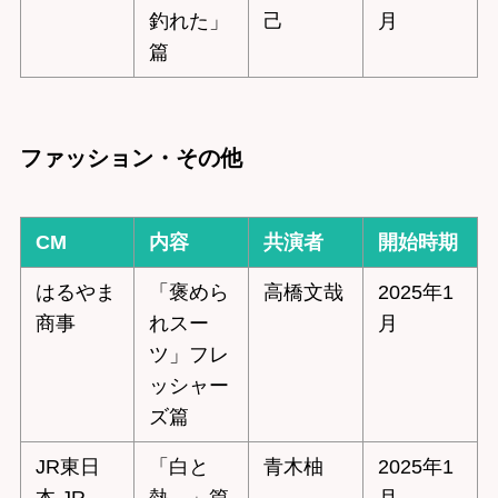
釣れた」
己
月
篇
ファッション・その他
CM
内容
共演者
開始時期
はるやま
「褒めら
高橋文哉
2025年1
商事
れスー
月
ツ」フレ
ッシャー
ズ篇
JR東日
「白と
青木柚
2025年1