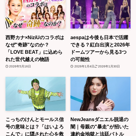
西野カナ×NiziUのコラボは
aespaは今後も日本で活躍
なぜ"奇跡"なのか？
できる？紅白出演と2026年
「LOVE BEAT」に込めら
ドームツアーから見る3つ
れた世代越えの物語
の可能性
2026年5月16日
2026年1月4日
2026年1月30日
こっちのけんとモールス信
NewJeansダニエル脱退の
号の意味とは？「はいよろ
闇｜母親の"暴走"が招いた
こんで」に隠された心を救
違約金地獄と法廷バトル