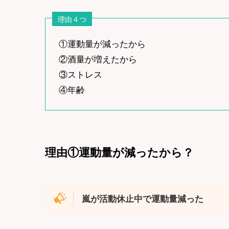
理由４つ
①運動量が減ったから
②酒量が増えたから
③ストレス
④年齢
理由①運動量が減ったから？
嵐が活動休止中で運動量減った