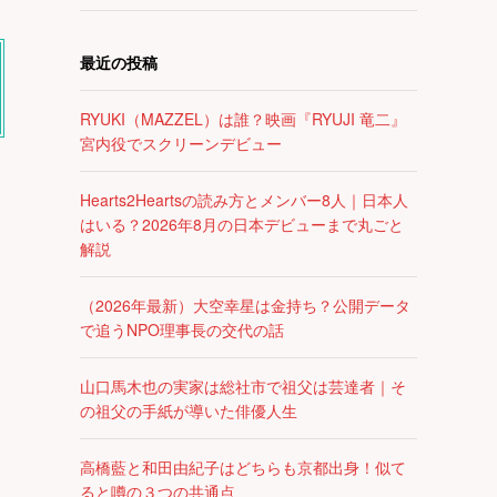
最近の投稿
RYUKI（MAZZEL）は誰？映画『RYUJI 竜二』
宮内役でスクリーンデビュー
Hearts2Heartsの読み方とメンバー8人｜日本人
はいる？2026年8月の日本デビューまで丸ごと
解説
（2026年最新）大空幸星は金持ち？公開データ
で追うNPO理事長の交代の話
山口馬木也の実家は総社市で祖父は芸達者｜そ
の祖父の手紙が導いた俳優人生
高橋藍と和田由紀子はどちらも京都出身！似て
ると噂の３つの共通点