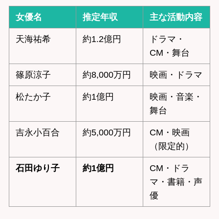
女優名
推定年収
主な活動内容
天海祐希
約1.2億円
ドラマ・
CM・舞台
篠原涼子
約8,000万円
映画・ドラマ
松たか子
約1億円
映画・音楽・
舞台
吉永小百合
約5,000万円
CM・映画
（限定的）
石田ゆり子
約1億円
CM・ドラ
マ・書籍・声
優