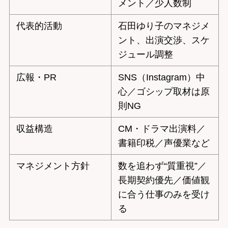
メント／少人数制
代表的活動
石田ゆり子のマネジメ
ント、出演交渉、スケ
ジュール調整
広報・PR
SNS（Instagram）中
心／ゴシップ取材は原
則NG
収益構造
CM・ドラマ出演料／
書籍印税／声優業など
マネジメント方針
数を追わず“質重視”／
長期契約優先／価値観
に合う仕事のみを受け
る