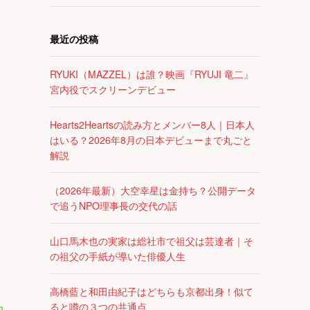
最近の投稿
RYUKI（MAZZEL）は誰？映画『RYUJI 竜二』
宮内役でスクリーンデビュー
Hearts2Heartsの読み方とメンバー8人｜日本人
はいる？2026年8月の日本デビューまで丸ごと
解説
（2026年最新）大空幸星は金持ち？公開データ
で追うNPO理事長の交代の話
山口馬木也の実家は総社市で祖父は芸達者｜そ
の祖父の手紙が導いた俳優人生
高橋藍と和田由紀子はどちらも京都出身！似て
ると噂の３つの共通点