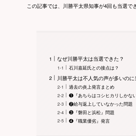
この記事では、川勝平太県知事が4回も当選で
なぜ川勝平太は当選できた？
石川嘉延氏との接点は？
川勝平太は不人気の声が多いのに
過去の炎上発言まとめ
❶『あちらはコシヒカリしかな
❷給与返上していなかった問題
❸『磐田と浜松』問題
❹『職業優劣』発言