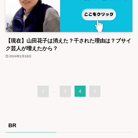
【現在】山田花子は消えた？干された理由は？ブサイ
ク芸人が増えたから？
2024年2月18日
1
...
3
4
5
BR