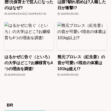
歴!元保育士で芸人になった
は誰?馴れ初めは?入籍した
のはなぜ?
日が衝撃!?
2025年3月15日
2025年4月17日
2025年3月15日
はるかぜに告ぐ（といろ）
熊元プロレス（紅生姜）の
の大学はどこ?お嬢様育ち4
昔が可愛い!現在の体重は
つの理由を調査!
101kg超え!?
2025年3月15日
2025年3月15日
BR