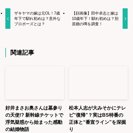
ザキヤマの嫁は元OL！7歳
【顔画像】田中卓志と嫁は
年下で馴れ初めは？意外な
10歳年下！馴れ初めは？別
プロポーズとは？
居婚の噂を調査！
関連記事
好井まさお奥さんは墓参り
松本人志が大みそかにテレ
の天使!? 新幹線チケットで
ビ“復帰”？実はBS特番の
浮気疑惑から始まった感動
正体と“番宣ライン”を深掘
の結婚物語
り