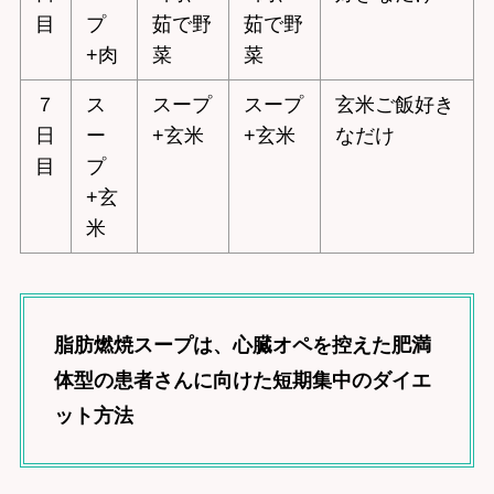
目
プ
茹で野
茹で野
+肉
菜
菜
７
ス
スープ
スープ
玄米ご飯好き
日
ー
+玄米
+玄米
なだけ
目
プ
+玄
米
脂肪燃焼スープは、心臓オペを控えた肥満
体型の患者さんに向けた短期集中のダイエ
ット方法