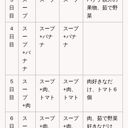
日
ー
果物、茹で野
目
プ
菜
４
ス
スープ
スープ
日
ー
+バナ
+バナ
目
プ
ナ
ナ
+バ
ナ
ナ
５
ス
スープ
スープ
肉好きなだ
日
ー
+肉、
+肉、
け、トマト６
目
プ
トマト
トマト
個
+肉
６
ス
スープ
スープ
肉、茹で野菜
日
ー
+肉、
+肉、
好きなだけ