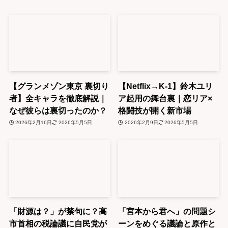
【グランメゾン東京 裏切り
【Netflix→K-1】鈴木ユリ
者】全キャラを徹底解説｜
ア起用の舞台裏｜恋リア×
なぜ彼らは裏切ったのか？
格闘技が開く新市場
2026年2月16日
2026年5月5日
2026年2月9日
2026年5月5日
「財源は？」が禁句に？高
「宮本から君へ」の問題シ
市首相の税論議に自民党が
ーンをめぐる議論と原作と