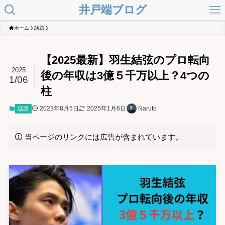
井戸端ブログ
ホーム
話題
【2025最新】羽生結弦のプロ転向
2025
後の年収は3億５千万以上？4つの
1/06
柱
2023年8月5日
2025年1月6日
Naruto
話題
当ページのリンクには広告が含まれています。