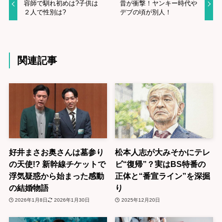
容師で馴れ初めは?子供は
昔が衝撃！ヤンキー時代や
２人で性別は?
デブの頃が別人！
関連記事
好井まさお奥さんは墓参り
松本人志が大みそかにテレ
の天使!? 新幹線チケットで
ビ“復帰”？実はBS特番の
浮気疑惑から始まった感動
正体と“番宣ライン”を深掘
の結婚物語
り
2026年1月8日
2026年1月30日
2025年12月20日