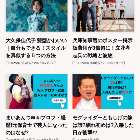
大久保佳代子 髪型かわいい
兵庫知事選のポスター掲示
｜自分もできる！スタイル
板費用が3倍超に！立花孝
を真似する５つの方法
志氏の戦略と波紋
2025年7月4日
2025年7月27日
2025年6月30日
2025年7月27日
まいあんつWikiプロフ・経
モグライダーともしげの嫁
歴!元保育士で芸人になった
は誰?馴れ初めは?入籍した
のはなぜ?
日が衝撃!?
2025年3月15日
2025年4月17日
2025年3月15日