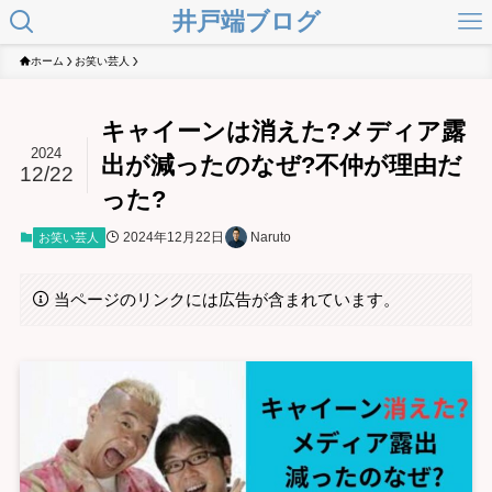
井戸端ブログ
ホーム
お笑い芸人
キャイーンは消えた?メディア露
2024
出が減ったのなぜ?不仲が理由だ
12/22
った?
2024年12月22日
Naruto
お笑い芸人
当ページのリンクには広告が含まれています。