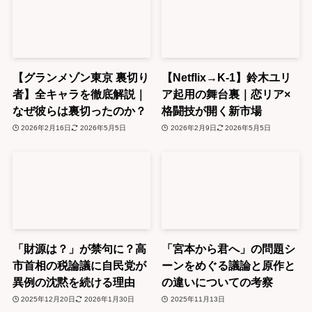
【グランメゾン東京 裏切り
【Netflix→K-1】鈴木ユリ
者】全キャラを徹底解説｜
ア起用の舞台裏｜恋リア×
なぜ彼らは裏切ったのか？
格闘技が開く新市場
2026年2月16日
2026年5月5日
2026年2月9日
2026年5月5日
「財源は？」が禁句に？高
「宮本から君へ」の問題シ
市首相の税論議に自民党が
ーンをめぐる議論と原作と
異例の沈黙を続ける理由
の違いについての考察
2025年12月20日
2026年1月30日
2025年11月13日