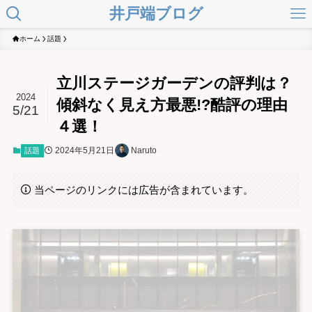
井戸端ブログ
ホーム
話題
立川ステージガーデンの評判は？
2024
傾斜なく見え方最悪!?酷評の理由
5/21
４選！
2024年5月21日
Naruto
話題
当ページのリンクには広告が含まれています。