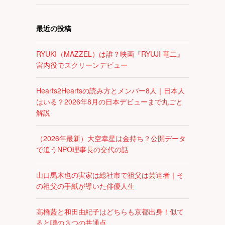
最近の投稿
RYUKI（MAZZEL）は誰？映画『RYUJI 竜二』
宮内役でスクリーンデビュー
Hearts2Heartsの読み方とメンバー8人｜日本人
はいる？2026年8月の日本デビューまで丸ごと
解説
（2026年最新）大空幸星は金持ち？公開データ
で追うNPO理事長の交代の話
山口馬木也の実家は総社市で祖父は芸達者｜そ
の祖父の手紙が導いた俳優人生
高橋藍と和田由紀子はどちらも京都出身！似て
ると噂の３つの共通点