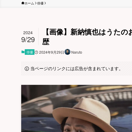
ホーム
俳優
【画像】新納慎也はうたのお
2024
9/29
歴
俳優
2024年9月29日
Naruto
当ページのリンクには広告が含まれています。