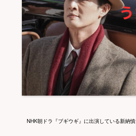
NHK朝ドラ『ブギウギ』に出演している新納