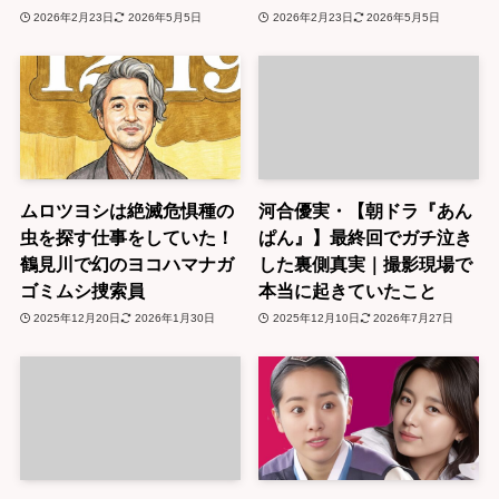
2026年2月23日
2026年5月5日
2026年2月23日
2026年5月5日
ムロツヨシは絶滅危惧種の
河合優実・【朝ドラ『あん
虫を探す仕事をしていた！
ぱん』】最終回でガチ泣き
鶴見川で幻のヨコハマナガ
した裏側真実｜撮影現場で
ゴミムシ捜索員
本当に起きていたこと
2025年12月20日
2026年1月30日
2025年12月10日
2026年7月27日