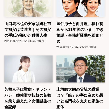
山口馬木也の実家は総社市
国仲涼子と向井理、馴れ初
で祖父は芸達者｜その祖父
めから11年後のいま｜でき
の手紙が導いた俳優人生
婚説・事務所騒動を総まと
め
2026年7月26日
2026年7月27日
2026年6月27日
2026年7月9日
芳根京子は難病・ギラン・
上垣皓太朗の父親の職業
バレー症候群や転校の苦難
は？「皓」の字に込めた想
を乗り越えた？女優誕生の
いと名門校を支えた家族の
全記録
正体