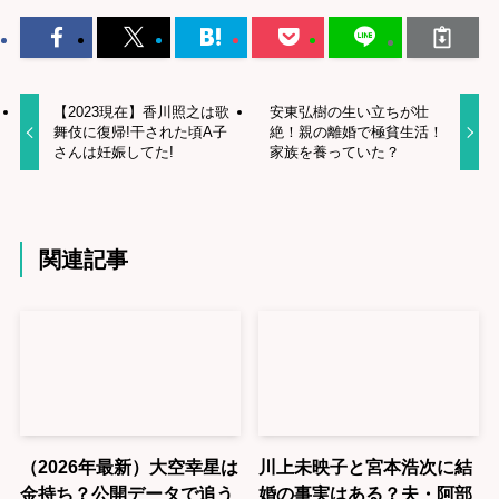
【2023現在】香川照之は歌
安東弘樹の生い立ちが壮
舞伎に復帰!干された頃A子
絶！親の離婚で極貧生活！
さんは妊娠してた!
家族を養っていた？
関連記事
（2026年最新）大空幸星は
川上未映子と宮本浩次に結
金持ち？公開データで追う
婚の事実はある？夫・阿部