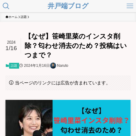
井戸端ブログ
ホーム
話題
【なぜ】笹崎里菜のインスタ削
2024
除？匂わせ消去のため？投稿はい
1/16
つまで？
2024年1月16日
Naruto
話題
当ページのリンクには広告が含まれています。