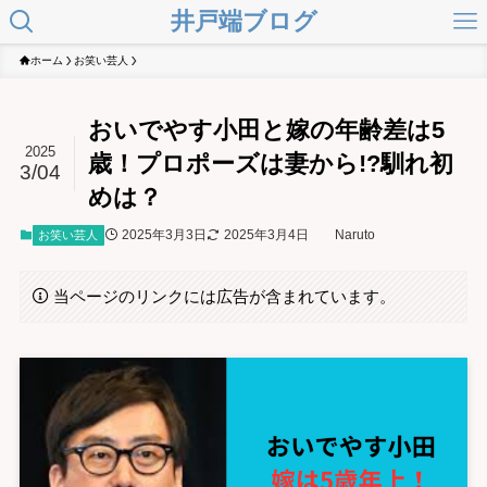
井戸端ブログ
ホーム
お笑い芸人
おいでやす小田と嫁の年齢差は5
2025
歳！プロポーズは妻から!?馴れ初
3/04
めは？
2025年3月3日
2025年3月4日
Naruto
お笑い芸人
当ページのリンクには広告が含まれています。