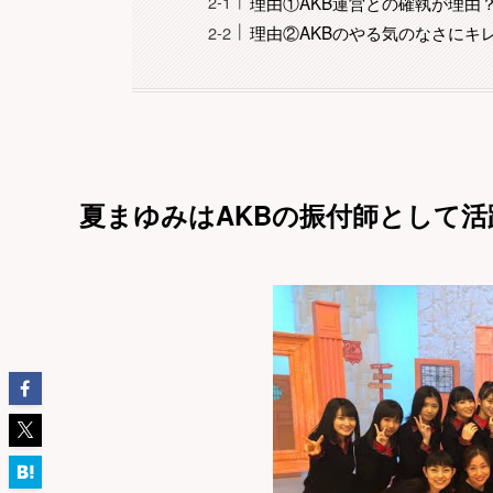
理由①AKB運営との確執が理由
理由②AKBのやる気のなさにキ
夏まゆみはAKBの振付師として