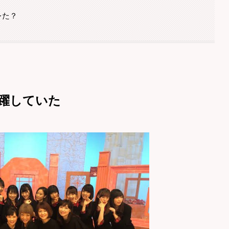
？
レた？
活躍していた