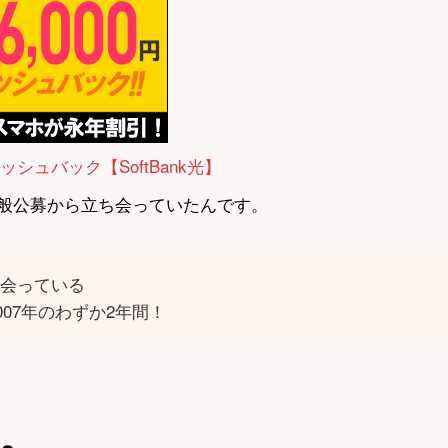
ャッシュバック【SoftBank光】
一般公募から立ち会っていたんです。
ち会っている
007年のわずか2年間！