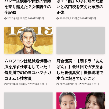
バレー症候群や転校の苦難
は？「皓」の字に込めた想
を乗り越えた？女優誕生の
いと名門校を支えた家族の
全記録
正体
2026年2月23日
2026年5月5日
2026年2月23日
2026年5月5日
ムロツヨシは絶滅危惧種の
河合優実・【朝ドラ『あん
虫を探す仕事をしていた！
ぱん』】最終回でガチ泣き
鶴見川で幻のヨコハマナガ
した裏側真実｜撮影現場で
ゴミムシ捜索員
本当に起きていたこと
2025年12月20日
2026年1月30日
2025年12月10日
2026年7月27日