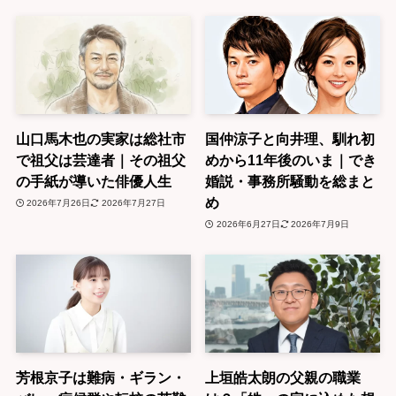
山口馬木也の実家は総社市
国仲涼子と向井理、馴れ初
で祖父は芸達者｜その祖父
めから11年後のいま｜でき
の手紙が導いた俳優人生
婚説・事務所騒動を総まと
め
2026年7月26日
2026年7月27日
2026年6月27日
2026年7月9日
芳根京子は難病・ギラン・
上垣皓太朗の父親の職業