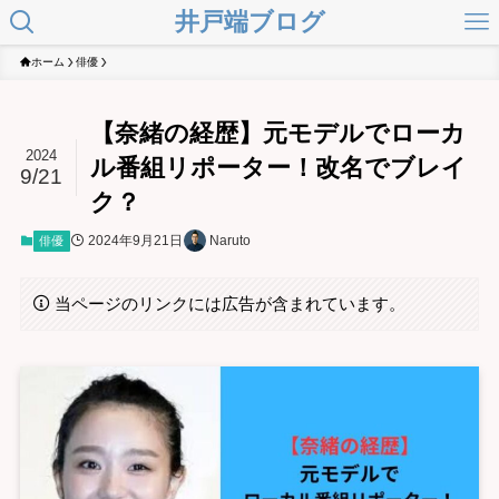
井戸端ブログ
ホーム
俳優
【奈緒の経歴】元モデルでローカ
2024
ル番組リポーター！改名でブレイ
9/21
ク？
2024年9月21日
Naruto
俳優
当ページのリンクには広告が含まれています。