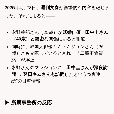
2025年4月23日、
週刊文春
が衝撃的な内容を報じま
した。それによると――
永野芽郁さん（25歳）が
既婚俳優・田中圭さん
（40歳）と親密な関係
にあると報道
同時に、韓国人俳優キム・ムジュンさん（26
歳）とも交際しているとされ、「二股不倫疑
惑」が浮上
永野さんのマンションに、
田中圭さんが深夜訪
問 → 翌日キムさんも訪問
したという“2夜連
続”の目撃情報
▶ 所属事務所の反応