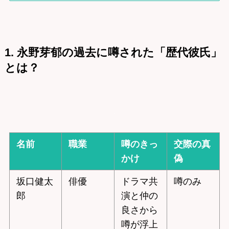
1. 永野芽郁の過去に噂された「歴代彼氏」
とは？
名前
職業
噂のきっ
交際の真
かけ
偽
坂口健太
俳優
ドラマ共
噂のみ
郎
演と仲の
良さから
噂が浮上