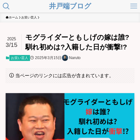
井戸端ブログ
ホーム
お笑い芸人
モグライダーともしげの嫁は誰?
2025
3/15
馴れ初めは?入籍した日が衝撃!?
2025年3月15日
Naruto
お笑い芸人
当ページのリンクには広告が含まれています。