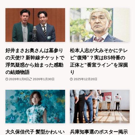
好井まさお奥さんは墓参り
松本人志が大みそかにテレ
の天使!? 新幹線チケットで
ビ“復帰”？実はBS特番の
浮気疑惑から始まった感動
正体と“番宣ライン”を深掘
の結婚物語
り
2026年1月8日
2026年1月30日
2025年12月20日
大久保佳代子 髪型かわいい
兵庫知事選のポスター掲示