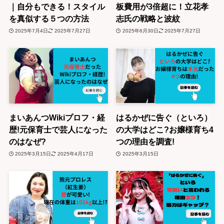
｜自分もできる！スタイル
板費用が3倍超に！立花孝
を真似する５つの方法
志氏の戦略と波紋
2025年7月4日
2025年7月27日
2025年6月30日
2025年7月27日
まいあんつWikiプロフ・経
はるかぜに告ぐ（といろ）
歴!元保育士で芸人になった
の大学はどこ?お嬢様育ち4
のはなぜ?
つの理由を調査!
2025年3月15日
2025年4月17日
2025年3月15日