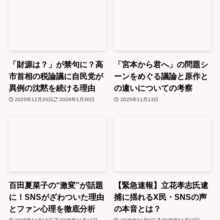
「財源は？」が禁句に？高
「宮本から君へ」の問題シ
市首相の税論議に自民党が
ーンをめぐる議論と原作と
異例の沈黙を続ける理由
の違いについての考察
2025年12月20日
2026年1月30日
2025年11月13日
百田夏菜子の“激変”が話題
【緊急速報】立花孝志氏逮
に！SNSがざわついた理由
捕に揺れるX民・SNSの声
とファン心理を徹底分析
の本音とは？