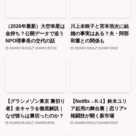
（2026年最新）大空幸星は
川上未映子と宮本浩次に結
金持ち？公開データで追う
婚の事実はある？夫・阿部
NPO理事長の交代の話
和重との関係も
2026年7月26日
2026年7月27日
2026年7月8日
2026年7月9日
【グランメゾン東京 裏切り
【Netflix→K-1】鈴木ユリ
者】全キャラを徹底解説｜
ア起用の舞台裏｜恋リア×
なぜ彼らは裏切ったのか？
格闘技が開く新市場
2026年2月16日
2026年5月5日
2026年2月9日
2026年5月5日