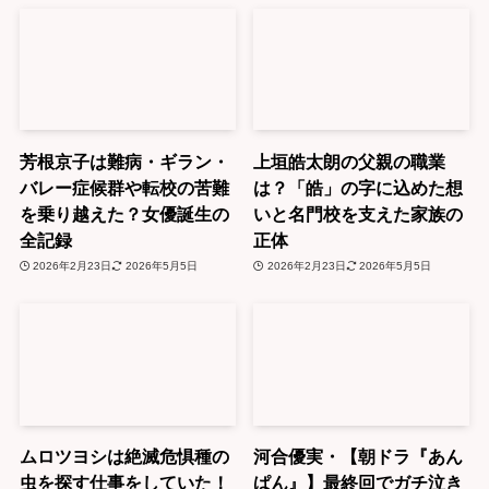
芳根京子は難病・ギラン・
上垣皓太朗の父親の職業
バレー症候群や転校の苦難
は？「皓」の字に込めた想
を乗り越えた？女優誕生の
いと名門校を支えた家族の
全記録
正体
2026年2月23日
2026年5月5日
2026年2月23日
2026年5月5日
ムロツヨシは絶滅危惧種の
河合優実・【朝ドラ『あん
虫を探す仕事をしていた！
ぱん』】最終回でガチ泣き