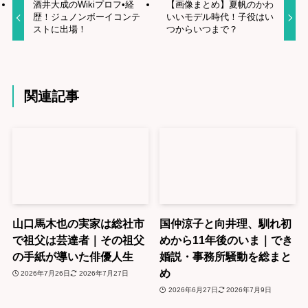
酒井大成のWikiプロフ•経
【画像まとめ】夏帆のかわ
歴！ジュノンボーイコンテ
いいモデル時代！子役はい
ストに出場！
つからいつまで？
関連記事
山口馬木也の実家は総社市
国仲涼子と向井理、馴れ初
で祖父は芸達者｜その祖父
めから11年後のいま｜でき
の手紙が導いた俳優人生
婚説・事務所騒動を総まと
め
2026年7月26日
2026年7月27日
2026年6月27日
2026年7月9日