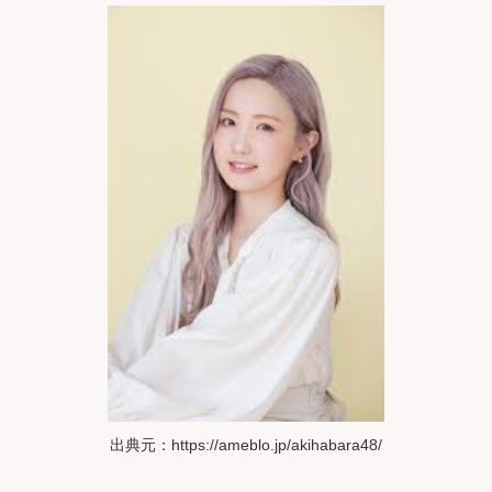
出典元：https://ameblo.jp/akihabara48/