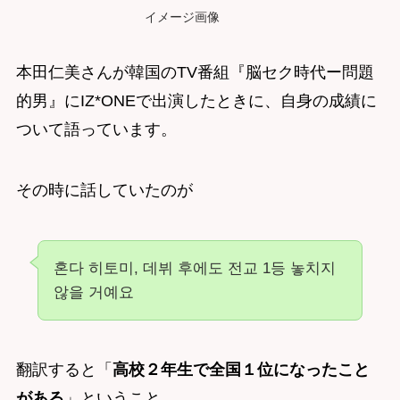
イメージ画像
本田仁美さんが韓国のTV番組『脳セク時代ー問題
的男』にIZ*ONEで出演したときに、自身の成績に
ついて語っています。
その時に話していたのが
혼다 히토미, 데뷔 후에도 전교 1등 놓치지
않을 거예요
翻訳すると「
高校２年生で全国１位になったこと
がある
」ということ。