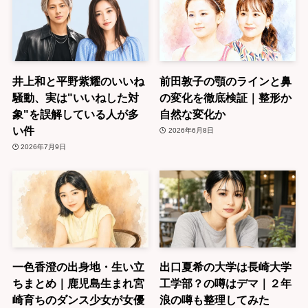
井上和と平野紫耀のいいね
前田敦子の顎のラインと鼻
騒動、実は"いいねした対
の変化を徹底検証｜整形か
象"を誤解している人が多
自然な変化か
い件
2026年6月8日
2026年7月9日
一色香澄の出身地・生い立
出口夏希の大学は長崎大学
ちまとめ｜鹿児島生まれ宮
工学部？の噂はデマ｜２年
崎育ちのダンス少女が女優
浪の噂も整理してみた