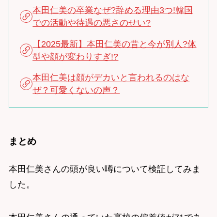
本田仁美の卒業なぜ?辞める理由3つ!韓国
での活動や待遇の悪さのせい?
【2025最新】本田仁美の昔と今が別人?体
型や顔が変わりすぎ!?
本田仁美は顔がデカいと言われるのはな
ぜ？可愛くないの声？
まとめ
本田仁美さんの頭が良い噂について検証してみま
した。