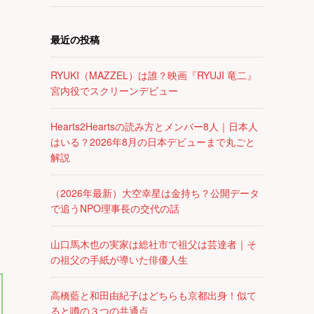
最近の投稿
RYUKI（MAZZEL）は誰？映画『RYUJI 竜二』
宮内役でスクリーンデビュー
Hearts2Heartsの読み方とメンバー8人｜日本人
はいる？2026年8月の日本デビューまで丸ごと
解説
（2026年最新）大空幸星は金持ち？公開データ
で追うNPO理事長の交代の話
山口馬木也の実家は総社市で祖父は芸達者｜そ
の祖父の手紙が導いた俳優人生
高橋藍と和田由紀子はどちらも京都出身！似て
ると噂の３つの共通点