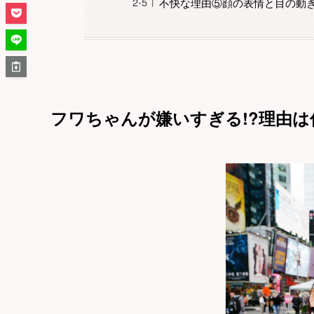
不快な理由⑤顔の表情と目の動
フワちゃんが嫌いすぎる!?理由は