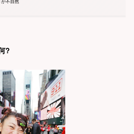
きが不自然
何?